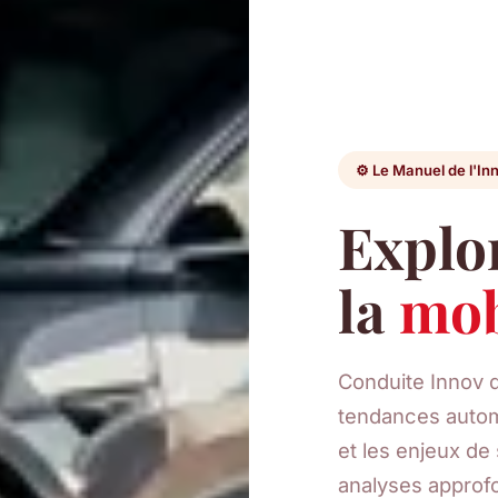
⚙️ Le Manuel de l'In
Explor
la
mob
Conduite Innov 
tendances autom
et les enjeux de
analyses approfo