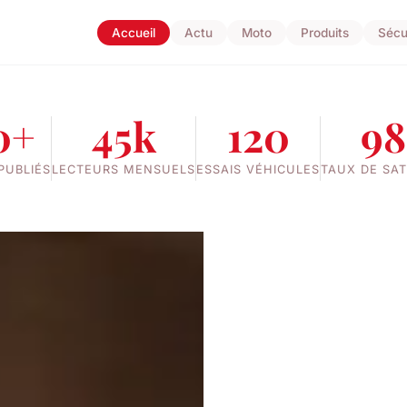
Accueil
Actu
Moto
Produits
Sécu
0+
45k
120
9
PUBLIÉS
LECTEURS MENSUELS
ESSAIS VÉHICULES
TAUX DE SAT