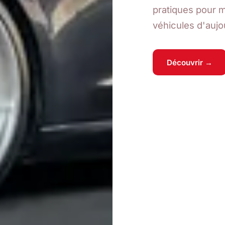
pratiques pour 
véhicules d'aujo
Découvrir →